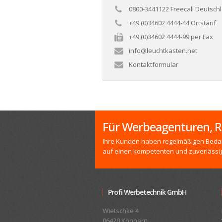
0800-3441122 Freecall Deutsch
+49 (0)34602 4444-44 Ortstarif
+49 (0)34602 4444-99 per Fax
info@leuchtkasten.net
Kontaktformular
Für Werbeagenturen, R
Ihre Kunden haben regelmäßigen Bedar
auf einen kompetenten und zuverlässi
Profi Werbetechnik GmbH
Wietschke 4
06420 Könnern