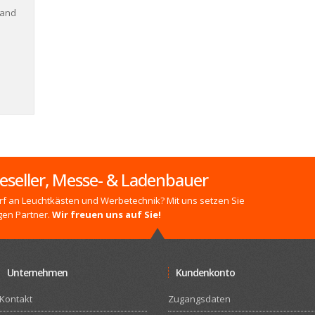
land
eseller, Messe- & Ladenbauer
f an Leuchtkästen und Werbetechnik? Mit uns setzen Sie
gen Partner.
Wir freuen uns auf Sie!
Unternehmen
Kundenkonto
Kontakt
Zugangsdaten