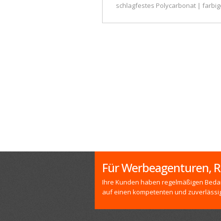
schlagfestes Polycarbonat | farbig
Für Werbeagenturen, R
Ihre Kunden haben regelmäßigen Bedar
auf einen kompetenten und zuverlässi