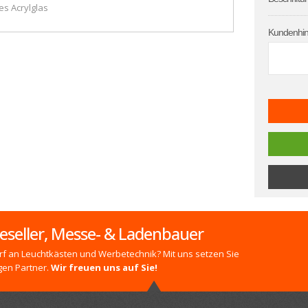
es Acrylglas
Kundenhin
eseller, Messe- & Ladenbauer
f an Leuchtkästen und Werbetechnik? Mit uns setzen Sie
gen Partner.
Wir freuen uns auf Sie!