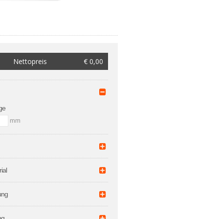
Nettopreis
€ 0,00
ge
mm
ial
ung
ng