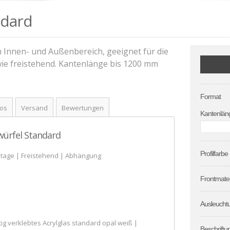
ndard
Innen- und Außenbereich, geeignet für die
e freistehend. Kantenlänge bis 1200 mm
Format
tos
Versand
Bewertungen
Kantenlän
ürfel Standard
Profilfarbe
tage | Freistehend | Abhängung
Frontmater
Ausleucht
tig verklebtes Acrylglas standard opal weiß |
Beschriftu