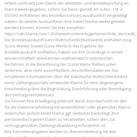
Artikel, Lieferart) zum Zweck der Identitäts- und Bonitätsprüfung an
Klarna weitergegeben, sofern Sie hierin gemäß Art. 6 Abs. 1 lit. a
DSGVO im Rahmen des Bestellprozesses ausdrücklich eingewilligt
haben. An welche Auskunfteien Ihre Daten hierbei weitergeleitet
werden können, können Sie hier einsehen:
https://cdn.klarna.com/1.0/shared/content/legal/terms/0/de_de/credit
Die Bonitätsauskunft kann Wahrscheinlichkeitswerte enthalten (sog.
Score-Werte). Soweit Score-Werte in das Ergebnis der
Bonitätsauskunft einfließen, haben sie ihre Grundlage in einem
wissenschaftlich anerkannten mathematisch-statistischen
Verfahren. In die Berechnung der Score-Werte fließen unter
anderem, aber nicht ausschließlich, Anschriftendaten ein. Die
erhaltenen Informationen über die statistische Wahrscheinlichkeit
eines Zahlungsausfalls verwendet Klarna für eine abgewogene
Entscheidung über die Begründung, Durchführung oder Beendigung
des Vertragsverhältnisses.
Sie können Ihre Einwilligung jederzeit durch eine Nachricht an den
für die Datenverarbeitung Verantwortlichen oder gegenüber Klarna
widerrufen. Jedoch bleibt Klarna ggf. weiterhin berechtigt, Ihre
personenbezogenen Daten zu verarbeiten, sofern dies zur
vertragsgemäßen Zahlungsabwicklung erforderlich ist.
Ihre Personenangaben werden in Übereinstimmung mit den