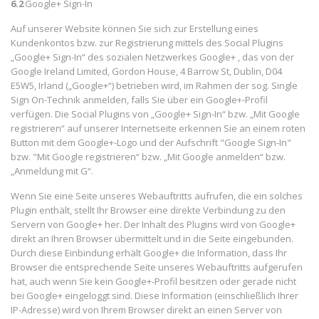
6.2
Google+ Sign-In
Auf unserer Website können Sie sich zur Erstellung eines
Kundenkontos bzw. zur Registrierung mittels des Social Plugins
„Google+ Sign-In“ des sozialen Netzwerkes Google+ , das von der
Google Ireland Limited, Gordon House, 4 Barrow St, Dublin, D04
E5W5, Irland („Google+“) betrieben wird, im Rahmen der sog. Single
Sign On-Technik anmelden, falls Sie über ein Google+-Profil
verfügen. Die Social Plugins von „Google+ Sign-In“ bzw. „Mit Google
registrieren“ auf unserer Internetseite erkennen Sie an einem roten
Button mit dem Google+-Logo und der Aufschrift "Google Sign-In"
bzw. "Mit Google registrieren“ bzw. „Mit Google anmelden“ bzw.
„Anmeldung mit G“.
Wenn Sie eine Seite unseres Webauftritts aufrufen, die ein solches
Plugin enthält, stellt Ihr Browser eine direkte Verbindung zu den
Servern von Google+ her. Der Inhalt des Plugins wird von Google+
direkt an Ihren Browser übermittelt und in die Seite eingebunden.
Durch diese Einbindung erhält Google+ die Information, dass Ihr
Browser die entsprechende Seite unseres Webauftritts aufgerufen
hat, auch wenn Sie kein Google+-Profil besitzen oder gerade nicht
bei Google+ eingeloggt sind. Diese Information (einschließlich Ihrer
IP-Adresse) wird von Ihrem Browser direkt an einen Server von