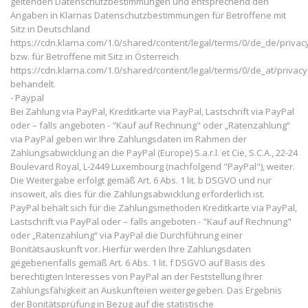
geltenden Datenschutzbestimmungen und entsprechend den
Angaben in Klarnas Datenschutzbestimmungen für Betroffene mit
Sitz in Deutschland
https://cdn.klarna.com/1.0/shared/content/legal/terms/0/de_de/privac
bzw. für Betroffene mit Sitz in Österreich
https://cdn.klarna.com/1.0/shared/content/legal/terms/0/de_at/privacy
behandelt.
- Paypal
Bei Zahlung via PayPal, Kreditkarte via PayPal, Lastschrift via PayPal
oder – falls angeboten - "Kauf auf Rechnung" oder „Ratenzahlung“
via PayPal geben wir Ihre Zahlungsdaten im Rahmen der
Zahlungsabwicklung an die PayPal (Europe) S.a.r.l. et Cie, S.C.A., 22-24
Boulevard Royal, L-2449 Luxembourg (nachfolgend "PayPal"), weiter.
Die Weitergabe erfolgt gemäß Art. 6 Abs. 1 lit. b DSGVO und nur
insoweit, als dies für die Zahlungsabwicklung erforderlich ist.
PayPal behält sich für die Zahlungsmethoden Kreditkarte via PayPal,
Lastschrift via PayPal oder – falls angeboten - "Kauf auf Rechnung"
oder „Ratenzahlung“ via PayPal die Durchführung einer
Bonitätsauskunft vor. Hierfür werden Ihre Zahlungsdaten
gegebenenfalls gemäß Art. 6 Abs. 1 lit. f DSGVO auf Basis des
berechtigten Interesses von PayPal an der Feststellung Ihrer
Zahlungsfähigkeit an Auskunfteien weitergegeben. Das Ergebnis
der Bonitätsprüfung in Bezug auf die statistische