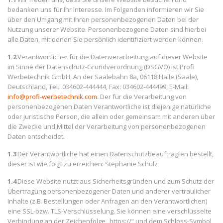
bedanken uns für Ihr Interesse. Im Folgenden informieren wir Sie
Zubehör
über den Umgang mit Ihren personenbezogenen Daten bei der
Nutzung unserer Website. Personenbezogene Daten sind hierbei
alle Daten, mit denen Sie persönlich identifiziert werden können.
1.2
Verantwortlicher für die Datenverarbeitung auf dieser Website
im Sinne der Datenschutz-Grundverordnung (DSGVO) ist Profi
Werbetechnik GmbH, An der Saalebahn 8a, 06118 Halle (Saale),
Deutschland, Tel.: 034602-444444, Fax: 034602-444499, E-Mail:
info@profi-werbetechnik.com
. Der für die Verarbeitung von
personenbezogenen Daten Verantwortliche ist diejenige natürliche
oder juristische Person, die allein oder gemeinsam mit anderen über
die Zwecke und Mittel der Verarbeitung von personenbezogenen
Daten entscheidet.
1.3
Der Verantwortliche hat einen Datenschutzbeauftragten bestellt,
dieser ist wie folgt zu erreichen: Stephanie Schulz
1.4
Diese Website nutzt aus Sicherheitsgründen und zum Schutz der
Übertragung personenbezogener Daten und anderer vertraulicher
Inhalte (z.B. Bestellungen oder Anfragen an den Verantwortlichen)
eine SSL-bzw. TLS-Verschlüsselung. Sie können eine verschlüsselte
Verbindung an der Zeichenfolge „https://“ und dem Schloss-Symbol