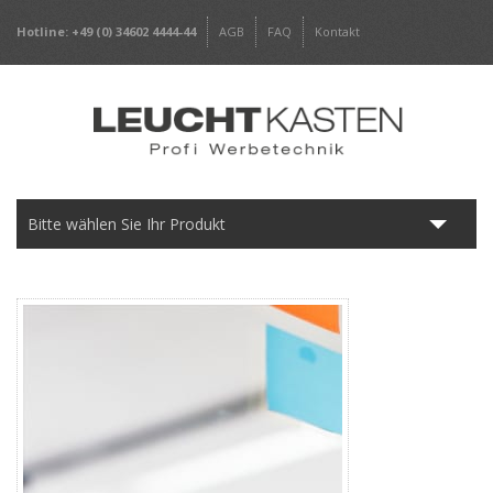
Hotline: +49 (0) 34602 4444-44
AGB
FAQ
Kontakt
Bitte wählen Sie Ihr Produkt
Leuchtkästen
Frameless
Werbepylone
Werbeschilder
Digitaldrucke