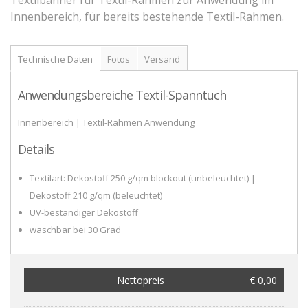
Innenbereich, für bereits bestehende Textil-Rahmen.
Zubehör
Technische Daten
Fotos
Versand
Anwendungsbereiche Textil-Spanntuch
Innenbereich | Textil-Rahmen Anwendung
Details
Textilart: Dekostoff 250 g/qm blockout (unbeleuchtet) |
Dekostoff 210 g/qm (beleuchtet)
UV-beständiger Dekostoff
waschbar bei 30 Grad
Nettopreis
€ 0,00