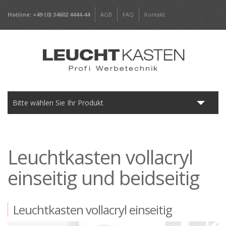
Hotline: +49 (0) 34602 4444-44
AGB
FAQ
Kontakt
Bitte wählen Sie Ihr Produkt
Leuchtkästen
Frameless
Leuchtkasten vollacryl
einseitig und beidseitig
Werbepylone
Werbeschilder
Leuchtkasten vollacryl einseitig
Digitaldrucke