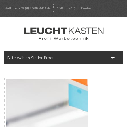
Hotline: +49 (0) 34602 4444-44
AGB
FAQ
Kontakt
Bitte wählen Sie Ihr Produkt
Leuchtkästen
Frameless
Werbepylone
Werbeschilder
Digitaldrucke