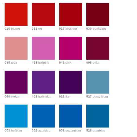
016
blutrot
031
rot
017
kirschrot
030
dunkelrot
085
rosa
413
hellpink
041
pink
008
erika
040
violett
403
hellviolett
012
lila
527
pastellblau
053
hellblau
052
azurblau
051
enzianblau
528
graublau