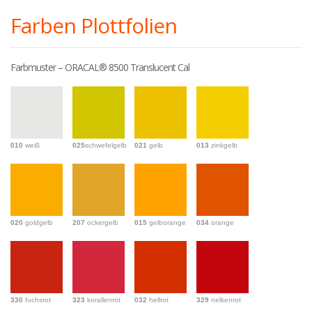
Farben Plottfolien
Farbmuster – ORACAL® 8500 Translucent Cal
010
weiß
025
schwefelgelb
021
gelb
013
zinkgelb
020
goldgelb
207
ockergelb
015
gelborange
034
orange
330
fuchsrot
323
korallenrot
032
hellrot
329
nelkenrot