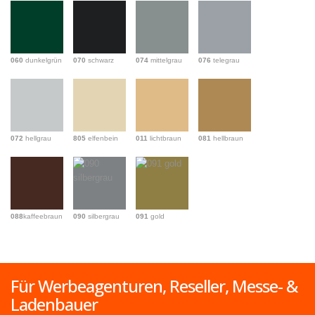
060
dunkelgrün
070
schwarz
074
mittelgrau
076
telegrau
072
hellgrau
805
elfenbein
011
lichtbraun
081
hellbraun
088
kaffeebraun
090
silbergrau
091
gold
Für Werbeagenturen, Reseller, Messe- &
Ladenbauer