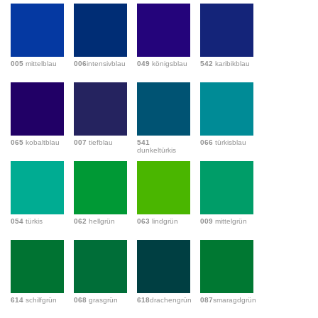
005
mittelblau
006
intensivblau
049
königsblau
542
karibikblau
065
kobaltblau
007
tiefblau
541
066
türkisblau
dunkeltürkis
054
türkis
062
hellgrün
063
lindgrün
009
mittelgrün
614
schilfgrün
068
grasgrün
618
drachengrün
087
smaragdgrün