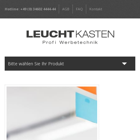
Hotline: +49 (0) 34602 4444-44
AGB
FAQ
Kontakt
Bitte wählen Sie Ihr Produkt
Leuchtkästen
Frameless
Werbepylone
Werbeschilder
Digitaldrucke