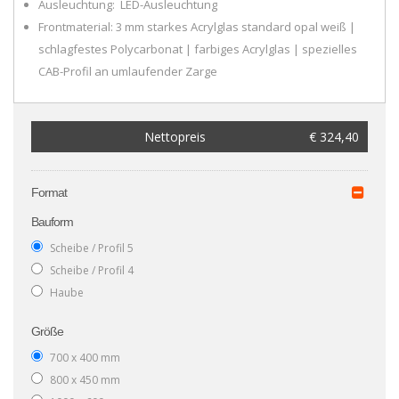
Ausleuchtung: LED-Ausleuchtung
Frontmaterial: 3 mm starkes Acrylglas standard opal weiß |
schlagfestes Polycarbonat | farbiges Acrylglas | spezielles
CAB-Profil an umlaufender Zarge
Nettopreis
€ 324,40
Format
Bauform
Scheibe / Profil 5
Scheibe / Profil 4
Haube
Größe
700 x 400 mm
800 x 450 mm